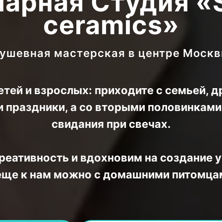
чарная Студия «
ceramics»
ушевная мастерская в центре Моск
тей и взрослых: приходите с семьей, д
и праздники, а со вторыми половинкам
свидания при свечах.
реативность и вдохновим на создание 
еще к нам можно с домашними питомца