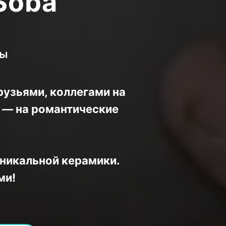
Soba
вы
рузьями, коллегами на
и — на романтические
уникальной керамики.
ми!